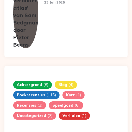
23 Juli 2025
Achtergrond
(8)
Blog
(4)
Boekrecensies
(115)
Kort
(1)
Recensies
(3)
Speelgoed
(6)
Uncategorized
(2)
Verhalen
(1)