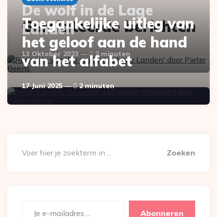
De wolf in de Lage
Toegankelijke uitleg van
Gerelateerde berichten
Landen
het geloof aan de hand
13 Oktober 2023
2 minuten
van het alfabet
17 Juni 2025
2 minuten
Zoeken
Je e-mailadres ...
Abonneren