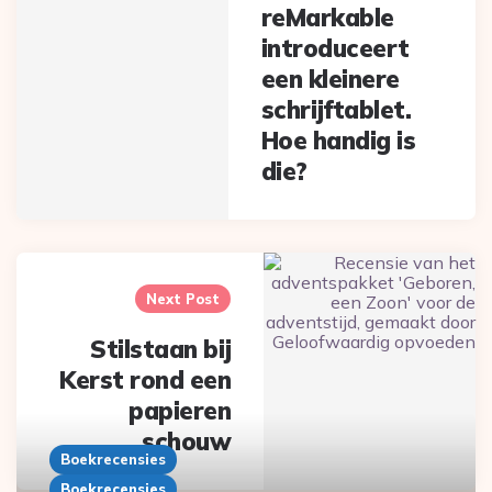
reMarkable
introduceert
een kleinere
schrijftablet.
Hoe handig is
die?
Next Post
Stilstaan bij
Kerst rond een
papieren
schouw
Boekrecensies
Boekrecensies