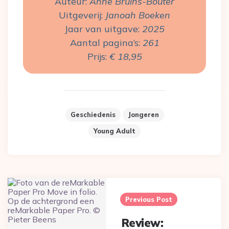
Auteur:
 Anne Bruins-Bouter
Uitgeverij: 
Janoah Boeken
Jaar van uitgave: 
2025
Aantal pagina’s: 
261
Prijs: 
€ 18,95
Geschiedenis
Jongeren
Young Adult
Post
navigation
Previous Post
Review: